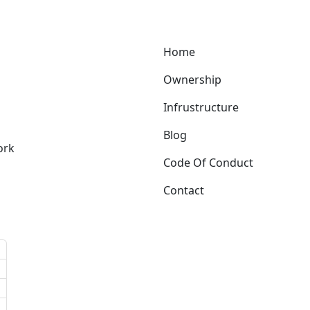
Links Group 2
Home
Ownership
Infrustructure
Blog
ork
Code Of Conduct
Contact