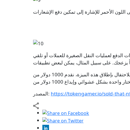
 اللون الأحمر للإشارة إلى تمكين دفع الإشعارات
غيرة للعملات أو تلقي NFT أو النشاط المستند إلى Dapp. أوصي بتركهم
للاحتفال بإطلاق هذه الميزة، نقدم 1000 دولار من WAXP. ستأتي التفاصيل قريبا، ولكن للدخول، كل ما عليك فعله هو تمكين الإشعارات على المحفظة التي تريد
https://tokengamer.io/sold-that-n
المصدر: