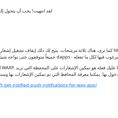
لقد انتهيت! يجب أن يتحول إلى
كما ترى، هناك ثلاثة مرشحات. يتيح لك ذلك إيقاف تشغيل إشعارات الدفع لعمليات النقل الص
ft-get-notified-push-notifcations-for-wax-app/