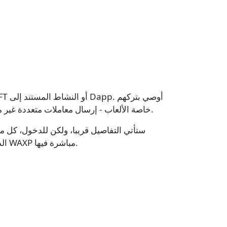
جميعاً متوقفون حتى تواجه شيئاً يزعجك. على سبيل المثال، يمكن لبعض تطبيقات dapps - خاصة الألعاب - إرسال معاملات متعددة غير مرغوب فيها لكل ما تفعله.
الدخول بها. يمكننا معرفة المحافظ التي تم تمكين الإشعارات بها وسنختار واحدة بشكل عشوائي وإيداع 1000 دولار من WAXP مباشرة فيها.