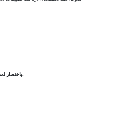
باختصار لمستخدمينا القدامى: ما عليك سوى الانتقال إلى صفحة حسابك داخل التطبيق، والنقر فوق الترس، وتمكين رمز الجرس.