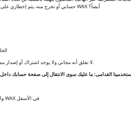
حسابي أو تخرج منه، يتم إخطاري على الفور. ألن يكون من الجيد أن يحدث ذلك لمحفظة WAX أيضاً؟
كيفية تمكين دفع 
أولاً، قم بتنزيل تطبيق Token Gamer - لا تقلق أنه مجاني ولا يوجد اشتراك أو إصدار مميز مخفي.
1. افتح تطبيق Token Gamer وانقر على أيقونة WAX في الأسفل