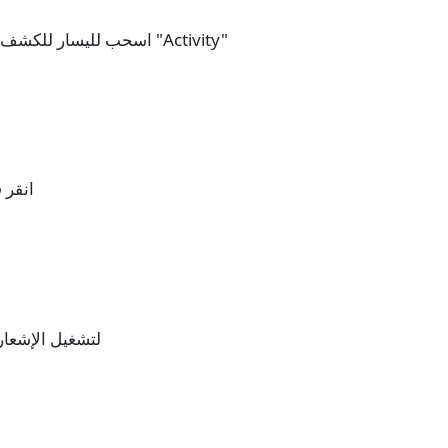
5. اسحب لليسار للكشف عن صفحة تفاصيل الحساب هذه وانقر على "Activity"
6. ان
7. انقر على "Enable" ل