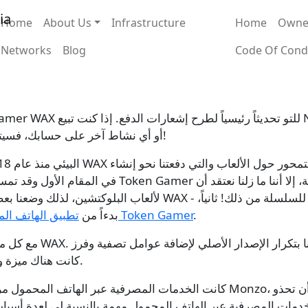
Main navigation
Links G
ia
Home
About Us
Infrastructure
Home
Owne
Networks
Blog
Code Of Cond
بعض WAXP أو أي نشاط آخر على حسابك، فسيتم إعلامك!
لألعاب البلوكتشين، لذلك وضعنا بعض الأهداف في الاعتبار. أولاً، أصبح
.
تطبيق الهاتف المحمول Token Gamer
بدأنا في إنشاء تطبيقات و dapps لـ WAX، بدءاً من
كانت هناك ميزة واحدة لطالما أردناها وهي الآن متوفرة: الإشعارات.
كانت الخدمات المصرفية عبر الهاتف المحمول مروعة لسنوات عديدة، ولكن مع ظه
خدمات المصرفية عبر الهاتف المحمول مهمة بالنسبة لي لعدة أسباب،