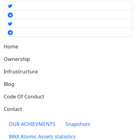
Links Group 2
Home
Ownership
Infrustructure
Blog
Code Of Conduct
Contact
Links Group
OUR ACHIEVMENTS
Snapshots
WAX Atomic Assets statistics